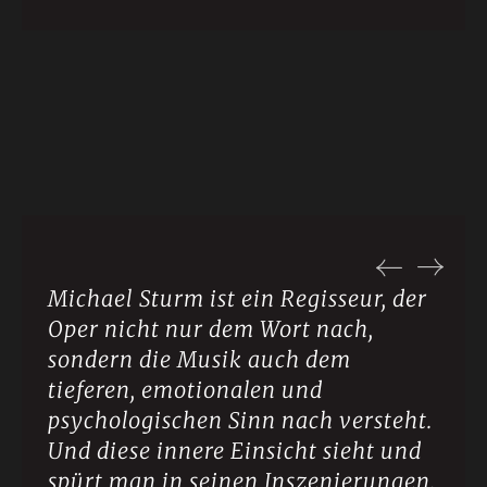
Michael Sturm ist ein Regisseur, der
Seine Fähigkeit, die musikalische
Oper nicht nur dem Wort nach,
Vision Beethovens in ein
sondern die Musik auch dem
unvergessliches Erlebnis zu
tieferen, emotionalen und
verwandeln, war bewundernswert
psychologischen Sinn nach versteht.
und inspirierend. Insgesamt war
Und diese innere Einsicht sieht und
diese Fidelio-Produktion mit
spürt man in seinen Inszenierungen.
Michael Sturm eine unvergessliche