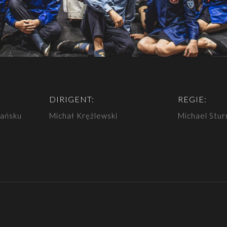
DIRIGENT:
REGIE:
dańsku
Michał Krężlewski
Michael Stu